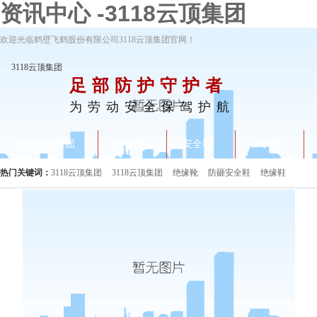
资讯中心 -3118云顶集团
欢迎光临鹤壁飞鹤股份有限公司3118云顶集团官网！
3118云顶集团
足部防护守护者
为劳动安全保驾护航
3118云顶集团
劳保鞋
安全鞋
工矿靴
热门关键词：
3118云顶集团
3118云顶集团
绝缘靴
防砸安全鞋
绝缘鞋