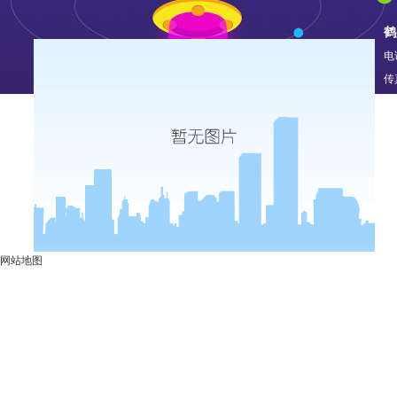
鹤
电话
传真
备
联
网站地图