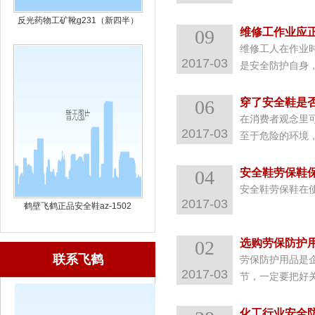
反光药物工矿靴g231（新四半）
09
维修工作业应
维修工人在作业
2017-03
是安全防护自身
06
穿了安全鞋是
在消费者观念里
2017-03
至于危险的环境
04
安全鞋劳保鞋
安全鞋劳保鞋在
2017-03
鹤壁飞鹤正品安全鞋az-1502
02
选购劳保防护
联系飞鹤
劳保防护用品是
2017-03
节，一定要把好
化工行业安全