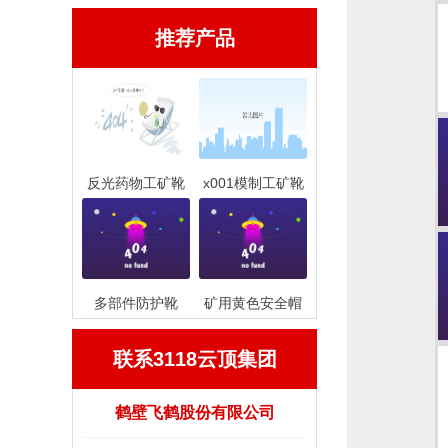
推荐产品
反光药物工矿靴
x001模制工矿靴
多部件防护靴
矿用黄色安全帽
联系3118云顶集团
鹤壁飞鹤股份有限公司