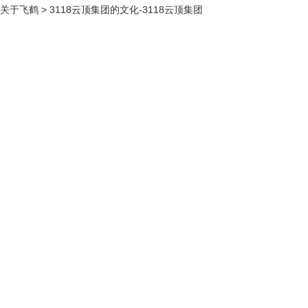
关于飞鹤 > 3118云顶集团的文化-3118云顶集团
3118云顶集团
关于飞鹤
3118云顶集团的产
品中心