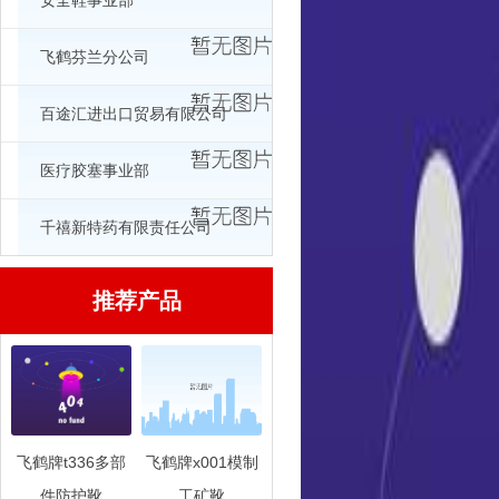
安全鞋事业部
飞鹤芬兰分公司
百途汇进出口贸易有限公司
医疗胶塞事业部
千禧新特药有限责任公司
推荐产品
飞鹤牌t336多部
飞鹤牌x001模制
件防护靴
工矿靴