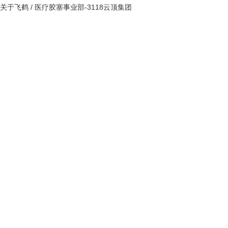
关于飞鹤 / 医疗胶塞事业部-3118云顶集团
3118云顶集团
关于飞鹤
3118云顶集团的产
品中心