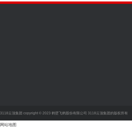
关于飞鹤
3118云顶集团的产
新闻动态
飞
品中心
3118云顶集团的文化
工矿靴
企业新闻
飞鹤
加入3118云顶集团
绝缘靴
行业新闻
产品
销售网络
安全鞋
客户
3118云顶集团 copyright © 2023 鹤壁飞鹤股份有限公司 3118云顶集团的版权
安全鞋事业部
矿帽
公司
飞鹤芬兰分公司
民用雨鞋
网站地图
百途汇进出口贸易有
定制安全鞋