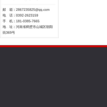
邮 箱：
2867235825@qq.com
电 话：0392-2623159
手 机：181-0385-7665
地 址：河南省鹤壁市山城区朝阳
街369号
关于飞鹤
3118云顶集团的产
新闻动态
飞