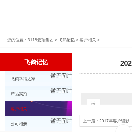
您的位置：
3118云顶集团
>
飞鹤记忆
>
客户相关
>
飞鹤记忆
20
飞鹤幸福之家
产品实拍
客户相关
上一篇：
2017年客户留影
公司相册