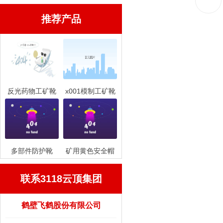
推荐产品
反光药物工矿靴
x001模制工矿靴
多部件防护靴
矿用黄色安全帽
联系3118云顶集团
鹤壁飞鹤股份有限公司