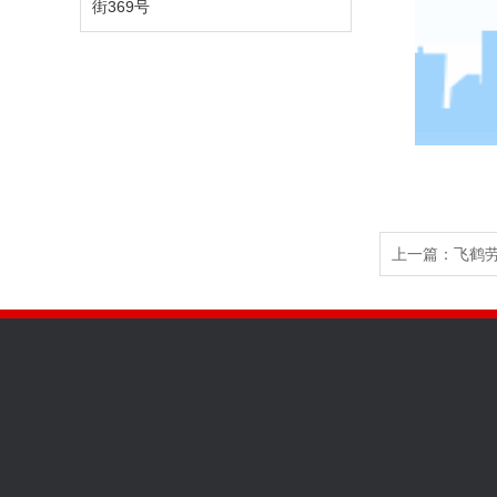
街369号
上一篇：
飞鹤