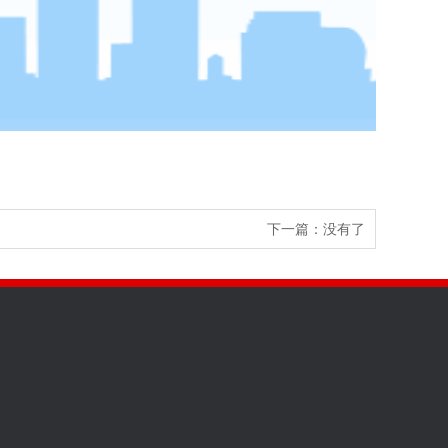
下一篇：没有了