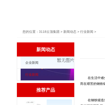
您的位置：
3118云顶集团
>
新闻动态
>
行业新闻
>
新闻动态
企业新闻
行业新闻
	在生活中难免会遇到危险的场景，如果不采取一些防护措施，就很有可能对人体造成伤害。劳保鞋作为防护措施之一对我们来说也是非常重要的，
而在艰苦的钢铁
推荐产品
	在钢铁锻造生产过程中，设备都是非常重的，在锤炼时发出的冲击力也是非常大的，设备在承受到超负荷的力量时容易出现损坏的问题，比如锤柄