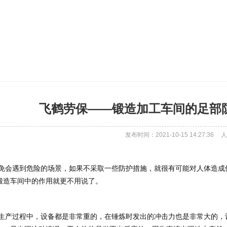
飞鹤劳保——锻造加工车间的足部防护
发布时间：2021-10-15 14:27:36
人
锻造车间中的作用就更不用说了。