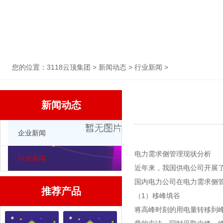
您的位置：
3118云顶集团
>
新闻动态
>
行业新闻
>
新闻动态
企业新闻
电力需求侧管理现状分析
行业新闻
近年来，我国供电公司开展
国内电力公司在电力需求侧
推荐产品
（1）移峰填谷
将高峰时刻的用电量转移到