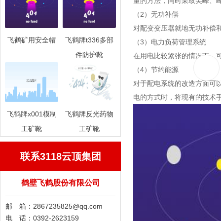
量的方法，同时采取尖峰、
（2）无功补偿
对配变变压器就地无功补偿
飞鹤矿用安全帽
飞鹤牌t336多部
（3）电力负荷管理系统
件防护靴
在用电比较紧张的情况下，可
（4）节约能源
对于配电系统的改造方面可
电的方式时，将现有的技术
飞鹤牌x001模制
飞鹤牌反光药物
工矿靴
工矿靴
联系3118云顶集团
鹤壁飞鹤股份有限公司
邮 箱：
2867235825@qq.com
电 话：0392-2623159