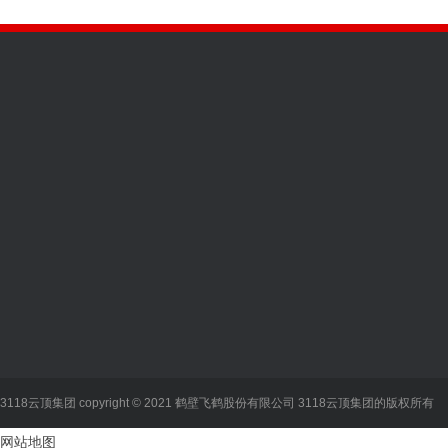
关于飞鹤
3118云顶集团的产
新闻动态
飞
品中心
3118云顶集团的文化
工矿靴
企业新闻
飞鹤
加入3118云顶集团
绝缘靴
行业新闻
产品
销售网络
安全鞋
客户
3118云顶集团 copyright © 2021 鹤壁飞鹤股份有限公司 3118云顶集团的版权
矿帽
公司
民用雨鞋
网站地图