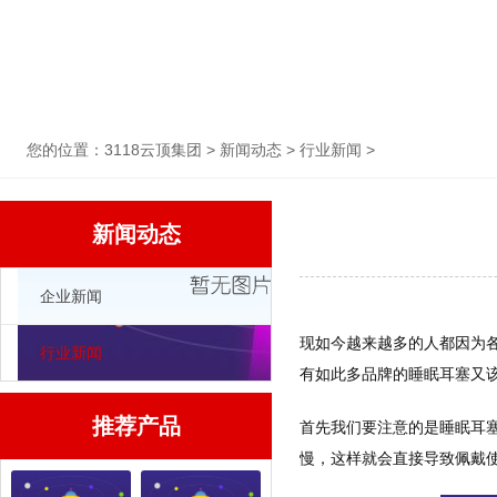
您的位置：
3118云顶集团
>
新闻动态
>
行业新闻
>
新闻动态
企业新闻
现如今越来越多的人都因为
行业新闻
有如此多品牌的睡眠耳塞又
推荐产品
首先我们要注意的是睡眠耳塞
慢，这样就会直接导致佩戴