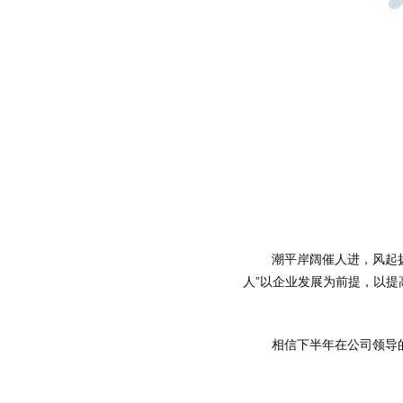
	潮平岸阔催人进，风起扬帆正当时！“飞鹤”将以此为契机，进一步凝心聚力，求真务实，为劳动者足部防护的高质量发展贡献积极力量。“飞鹤
人”以企业发展为前提，以
	相信下半年在公司领