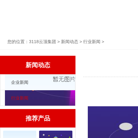
您的位置：
3118云顶集团
>
新闻动态
>
行业新闻
>
新闻动态
企业新闻
行业新闻
推荐产品