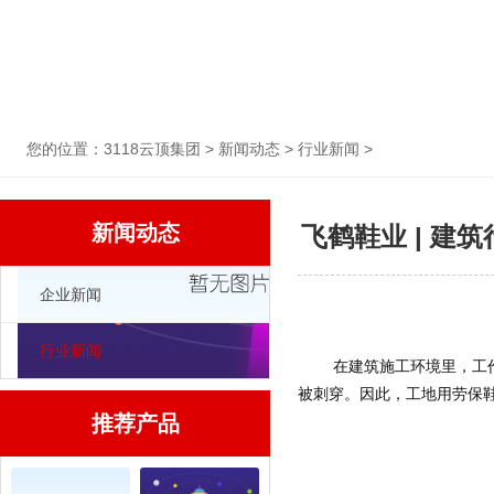
您的位置：
3118云顶集团
>
新闻动态
>
行业新闻
>
新闻动态
飞鹤鞋业 | 建
企业新闻
行业新闻
	在建筑施工环境里，工作现场常有铁屑铁钉、钢筋等锐利的物品散落在地面上，如果工人没穿防砸防刺穿劳保鞋，会很容易造成脚趾损伤或者脚底
被刺穿。因此，工地用劳保
推荐产品