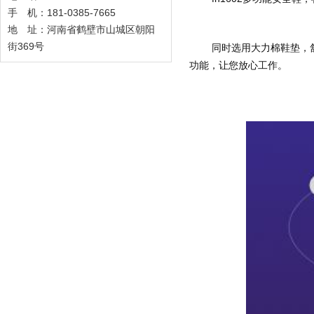
手 机：181-0385-7665
地 址：河南省鹤壁市山城区朝阳
街369号
	同时选用大力棉鞋垫，舒适轻盈，可缓解行走的压力。增加缓震效果，纯棉的材质，被制成鞋垫后能更好地为安全鞋提供舒适性。可组合多种防护
功能，让您放心工作。