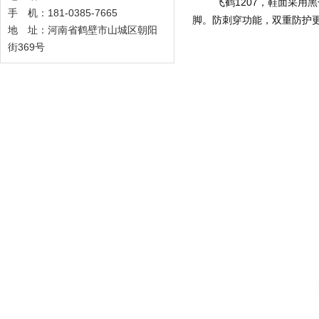
	飞鹤1207，鞋面采用黑色头层压水牛皮材质，具有透气亲肤防泼水特性，经久耐磨不易变形。金属的鞋口，牢固不移位。内置防砸包头，实力护
手 机：181-0385-7665
脚。防刺穿功能，双重防护
地 址：河南省鹤壁市山城区朝阳
街369号