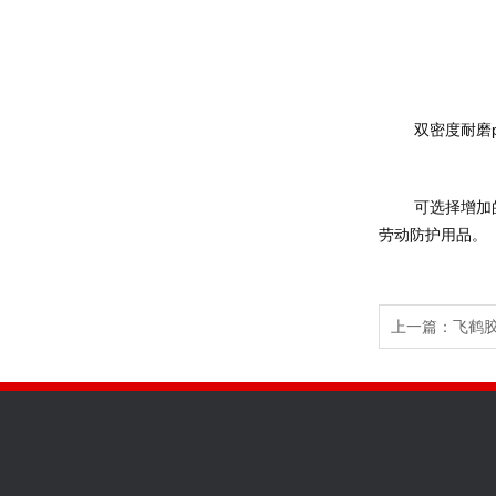
	双密度耐
	可选择增加的功能有: 绝缘、防穿刺、防静电、防砸、耐酸碱、耐油、耐高温等。安全防护无小事，工作人员为了安全作业更要学会正确使用穿戴
劳动防护用品。
上一篇：
飞鹤胶