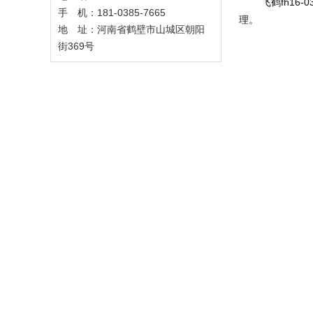
	飞鹤fh16-0324，选用压花水牛皮鞋面，裁剪极易讲究，质地柔软轻便舒适。鞋子整体没有使用带有金属的部件，连舌鞋扣，防止进灰尘，好打
手 机：181-0385-7665
理。
地 址：河南省鹤壁市山城区朝阳
街369号