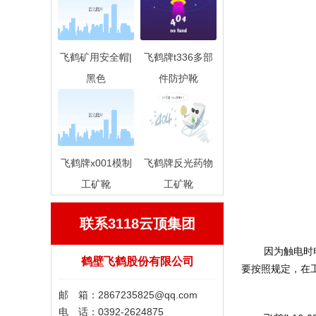
飞鹤矿用安全帽|
飞鹤牌t336多部
黑色
件防护靴
飞鹤牌x001模制
飞鹤牌反光药物
工矿靴
工矿靴
联系3118云顶集团
	因为触电时电流是经接触点通过人体流入地面的，它还防止试验电压范围内的跨步电压对人体的危害。所以在车间工作时，如遇到电力有关工作，
鹤壁飞鹤股份有限公司
要按照规定，在
邮 箱：
2867235825@qq.com
电 话：0392-2624875