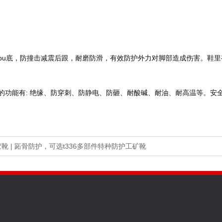
磨pu底，防撞击减震后跟，耐磨防滑，有效防护外力对脚部造成伤害。鞋
靴 | 跖骨防护，可选t336多部件特种防护工矿靴