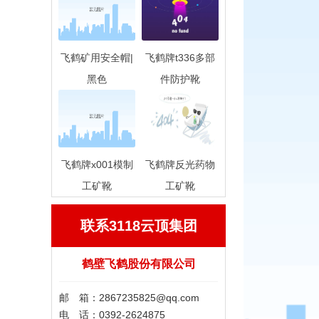
飞鹤矿用安全帽|
飞鹤牌t336多部
黑色
件防护靴
飞鹤牌x001模制
飞鹤牌反光药物
工矿靴
工矿靴
联系3118云顶集团
鹤壁飞鹤股份有限公司
邮 箱：
2867235825@qq.com
电 话：0392-2624875