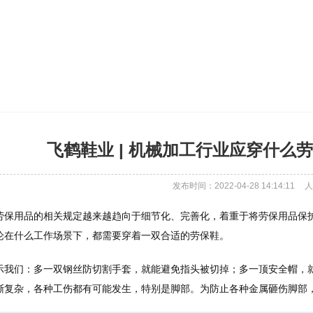
飞鹤鞋业 | 机械加工行业应穿什么劳
发布时间：2022-04-28 14:14:11
人
劳保用品的相关规定越来越趋向于细节化、完善化，着重于将劳保用品保
论在什么工作场景下，都需要穿着一双合适的劳保鞋。
示我们：多一双钢丝防切割手套，就能避免指头被切掉；多一顶安全帽，
渐复杂，各种工伤都有可能发生，特别是脚部。为防止各种金属砸伤脚部