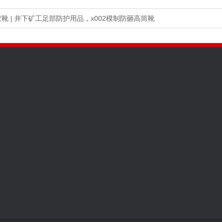
靴 | 井下矿工足部防护用品，x002模制防砸高筒靴
飞鹤记忆
全国咨询热线
181-0385-7
飞鹤幸福之家
邮箱：
2867235825@qq.com
产品实拍
电话：0392-2624875
客户相关
手机：181-0385-7665