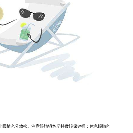
处，让眼睛充分放松。注意眼睛锻炼坚持做眼保健操；休息眼睛的