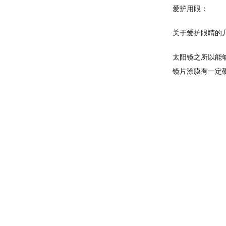
爱护用眼：
关于爱护眼睛的几
太阳镜之所以能
镜片涂膜有一定