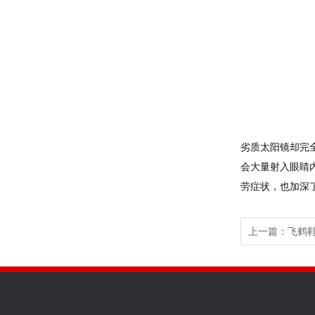
劣质太阳镜却完
会大量射入眼睛
劳症状，也加深
上一篇：
飞鹤鞋