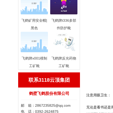
飞鹤矿用安全帽|
飞鹤牌t336多部
黑色
件防护靴
飞鹤牌x001模制
飞鹤牌反光药物
工矿靴
工矿靴
联系3118云顶集团
鹤壁飞鹤股份有限公司
注意用眼卫生：
邮 箱：
2867235825@qq.com
无论是看书还是用
电 话：0392-2624875