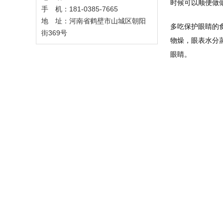
时候可以顺便做
手 机：181-0385-7665
地 址：河南省鹤壁市山城区朝阳
多吃保护眼睛的
街369号
物燥，眼表水分
眼睛。