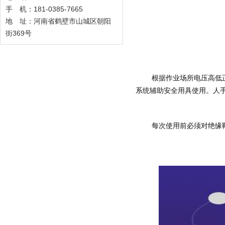
手 机：181-0385-7665
地 址：河南省鹤壁市山城区朝阳
街369号
	根据作业场所电压高低正确选用绝缘靴的规格，低压绝缘靴禁止在高压电气系统作为安全辅助用具使用，而高压绝缘靴则可以作为高压和低压电气
系统辅助安全用具使用。人
	每次使用前必须对绝