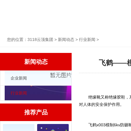
您的位置：
3118云顶集团
>
新闻动态
>
行业新闻
>
新闻动态
飞鹤——模
企业新闻
行业新闻
	绝缘靴又称绝缘胶鞋，系采用优质特种橡胶制成，具有足够的绝缘和机械性能，主要用于防止跨步电压的伤害，是一种电工特殊防护用品，能起到
对人体的安全保护作用。
推荐产品
	飞鹤x003模制6k