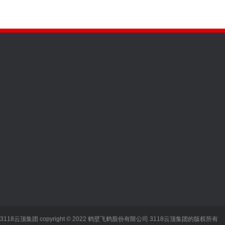
关于飞鹤
3118云顶集团的产
新闻动态
飞
品中心
3118云顶集团的文化
工矿靴
企业新闻
飞鹤
加入3118云顶集团
绝缘靴
行业新闻
产品
销售网络
安全鞋
客户
3118云顶集团 copyright © 2022 鹤壁飞鹤股份有限公司 3118云顶集团的版权
矿帽
公司