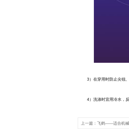
	3）在穿用时防止尖锐
	4）洗涤时宜用冷水
上一篇：
飞鹤——适合机械