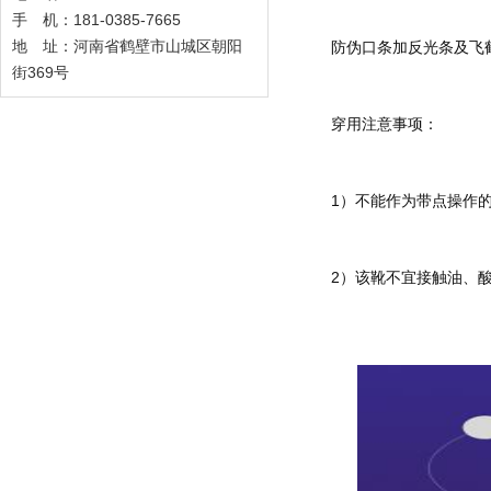
手 机：181-0385-7665
地 址：河南省鹤壁市山城区朝阳
	防伪口条加反光条及
街369号
	穿用注意事项：
	1）不能作为带点操作
	2）该靴不宜接触油