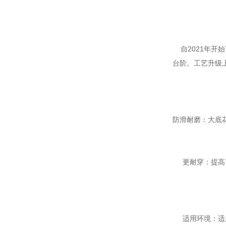
自2021年开
台阶。工艺升级
防滑耐磨：大底
更耐穿：提高了
适用环境：适用