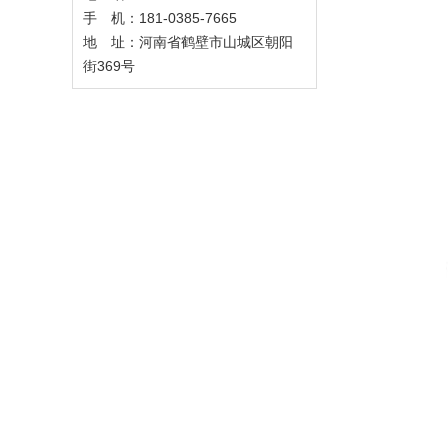
手 机：181-0385-7665
地 址：河南省鹤壁市山城区朝阳
街369号