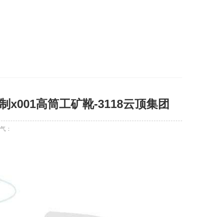
x001高筒工矿靴-3118云顶集团
气：