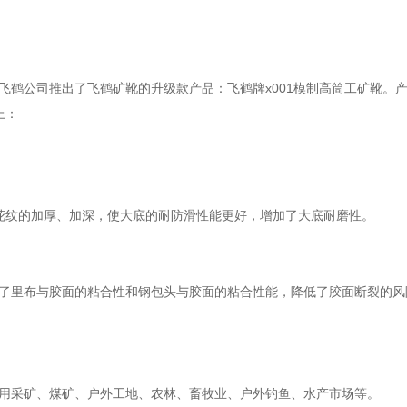
始飞鹤公司推出了飞鹤矿靴的升级款产品：飞鹤牌x001模制高筒工矿靴
上：
花纹的加厚、加深，使大底的耐防滑性能更好，增加了大底耐磨性。
里布与胶面的粘合性和钢包头与胶面的粘合性能，降低了胶面断裂的风
采矿、煤矿、户外工地、农林、畜牧业、户外钓鱼、水产市场等。