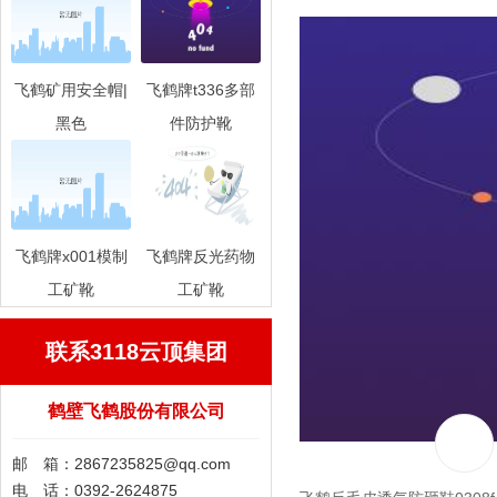
飞鹤矿用安全帽|
飞鹤牌t336多部
黑色
件防护靴
飞鹤牌x001模制
飞鹤牌反光药物
工矿靴
工矿靴
联系3118云顶集团
鹤壁飞鹤股份有限公司
邮 箱：
2867235825@qq.com
电 话：0392-2624875