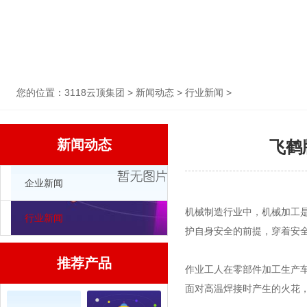
您的位置：
3118云顶集团
>
新闻动态
>
行业新闻
>
新闻动态
飞鹤
企业新闻
机械制造行业中，机械加工
行业新闻
护自身安全的前提，穿着安
推荐产品
作业工人在零部件加工生产
面对高温焊接时产生的火花