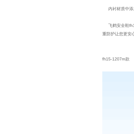
内衬材质中添加
飞鹤安全鞋fh
重防护让您更安
fh15-1207m款