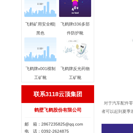
飞鹤矿用安全帽|
飞鹤牌t336多部
黑色
件防护靴
飞鹤牌x001模制
飞鹤牌反光药物
工矿靴
工矿靴
联系3118云顶集团
对于汽车配件零
鹤壁飞鹤股份有限公司
者可以起到夏季
邮 箱：
2867235825@qq.com
电 话：0392-2624875