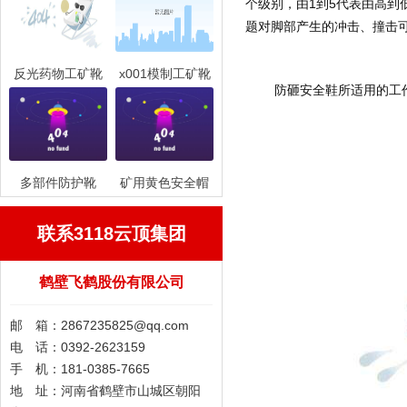
个级别，由1到5代表由高
题对脚部产生的冲击、撞击
反光药物工矿靴
x001模制工矿靴
	防砸安全鞋所适用的
多部件防护靴
矿用黄色安全帽
联系3118云顶集团
鹤壁飞鹤股份有限公司
邮 箱：
2867235825@qq.com
电 话：0392-2623159
手 机：181-0385-7665
地 址：河南省鹤壁市山城区朝阳