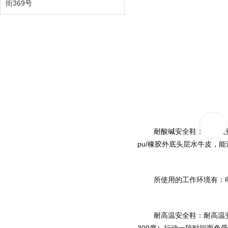
街369号
	耐酸碱安全鞋：耐酸碱安全鞋是用于工业中接触酸、碱及相关化学品液体的人员作业中保护足部免受伤害的安全鞋。耐酸碱安全鞋生产中采用的
pu/橡胶外底头层水牛皮，
	所使用的工作环境有
	耐高温安全鞋：耐高温安全鞋是指供高温作业场所人员穿用，以保护双脚在遇到热辐射、熔融金属火花或溅沫时以及在热物面上（一般指不高于