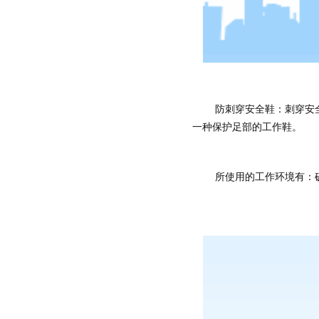
	防刺穿安全鞋：刺穿安全鞋是五金冲压、电镀化工、机械设备制造、印刷包装、和钢铁造船的生产车间及受外部恶劣环境影响的区域危害而穿着的
一种保护足部的工作鞋。
	所使用的工作环境有