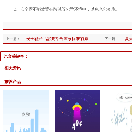
3、安全帽不能放置在酸碱等化学环境中，以免老化变质。
安全鞋产品需要符合国家标准的原...
夏
上一篇：
下一篇：
此文关键字：
相关资讯
推荐产品