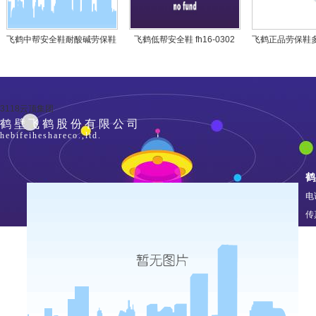
飞鹤中帮安全鞋耐酸碱劳保鞋
飞鹤低帮安全鞋 fh16-0302
飞鹤正品劳保鞋
fh15-1207
全鞋fh16-
3118云顶集团
鹤壁飞鹤股份有限公司
hebifeiheshareco.,ltd.
鹤
电话
传真
备
联