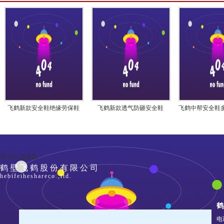
飞鹤新款安全鞋绝缘劳保鞋
飞鹤新款透气防砸安全鞋
飞鹤中帮安全鞋
fh16-0309
fh16-0311
保鞋fh15-
3118云顶集团
鹤壁飞鹤股份有限公司
hebifeiheshareco.,ltd.
鹤
电话