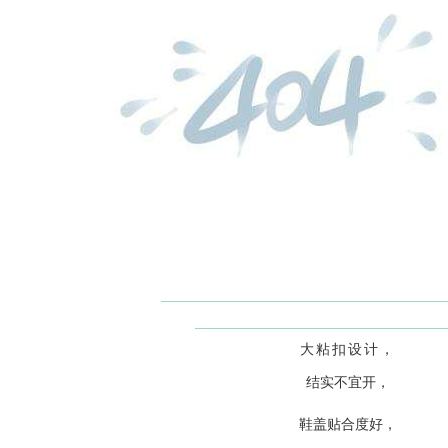
大粘扣设计，
结实不宜开，
鞋盖贴合度好，