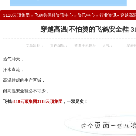
3118云顶集团
»
飞鹤劳保鞋资讯中心
»
资讯中心
»
行业资讯
»
穿越高
穿越高温|不怕烫的飞鹤安全鞋-3
文章出处：
责任编辑：
查看手机网址
人气：
-
发表时间
热气冲天，
汗水直流，
高温肆虐的生产区域，
耐高温安全鞋必不可少，
飞鹤
3118云顶集团
3118云顶集团
，一双足矣！