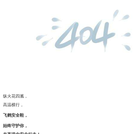
纵火花四溅，
高温横行，
飞鹤安全鞋，
始终守护你，