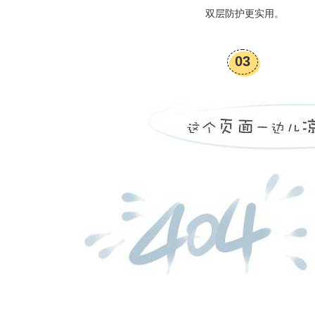
双层防护更实用。
03