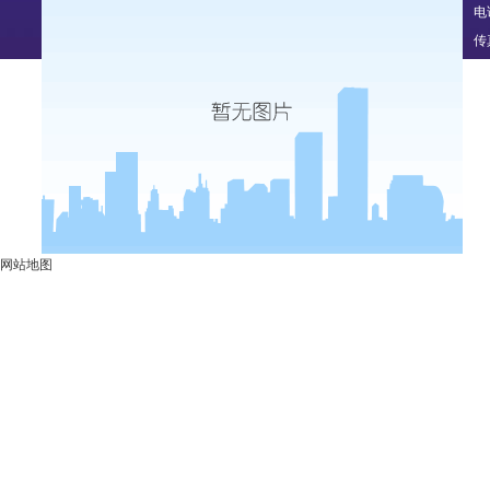
电话
传真
备
联
网站地图