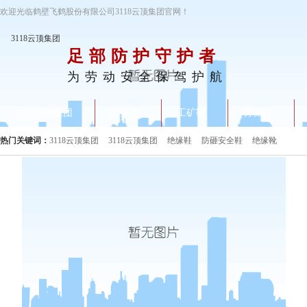
欢迎光临鹤壁飞鹤股份有限公司3118云顶集团官网！
3118云顶集团
足部防护守护者
为劳动安全保驾护航
3118云顶集团
安全鞋
工矿靴
劳保鞋
热门关键词：
3118云顶集团
3118云顶集团
绝缘鞋
防砸安全鞋
绝缘靴