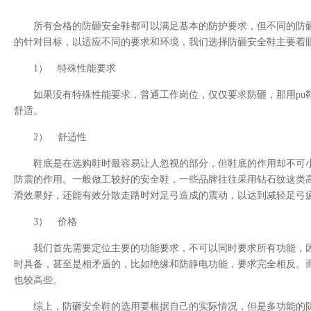
所有合格的防砸安全鞋都可以满足基本的防护要求，但不同的防
的针对目标，以适应不同的要求和环境，我们选择防砸安全鞋主要着
1
） 特殊性能要求
如果没有特殊性能要求，普通工作岗位，仅仅要求防砸，那用
pu
舒适。
2）
舒适性
鞋底是在选购鞋时最容易让人忽视的部分，但鞋底的作用却不可
防震的作用。一般做工较好的安全鞋，一些品牌往往采用钻石纹这类
滑效果好，还能有效分散走路时对足弓造成的震动，以达到减轻足弓
3
） 价格
我们首先需要定位主要的功能要求，不可以同时要求所有功能，
时具备，甚至是相矛盾的，比如绝缘和防静电功能，要求完全相反。
也较高些。
综上，防砸安全鞋的选用要根据自己的实际情况，但是多功能的