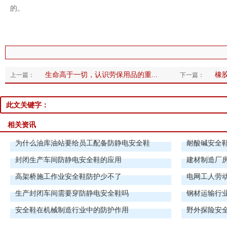
的。
生命高于一切，认识劳保用品的重...
橡胶
上一篇：
下一篇：
此文关键字：
相关资讯
为什么油库油站要给员工配备防静电安全鞋
耐酸碱安全
封闭生产车间防静电安全鞋的应用
建材制造厂
高架桥施工作业安全鞋防护少不了
电网工人劳
生产封闭车间需要穿防静电安全鞋吗
钢材运输行
安全鞋在机械制造行业中的防护作用
野外探险安