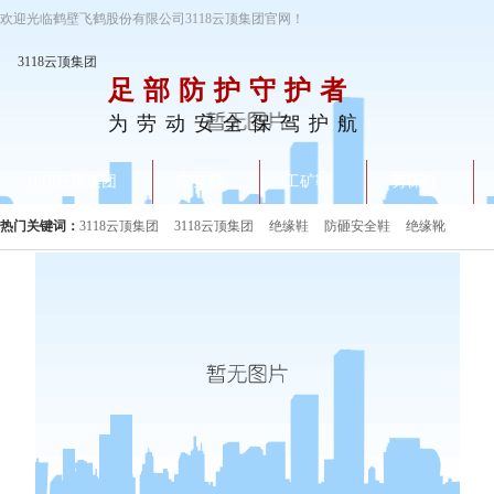
欢迎光临鹤壁飞鹤股份有限公司3118云顶集团官网！
3118云顶集团
足部防护守护者
为劳动安全保驾护航
3118云顶集团
安全鞋
工矿靴
劳保鞋
热门关键词：
3118云顶集团
3118云顶集团
绝缘鞋
防砸安全鞋
绝缘靴