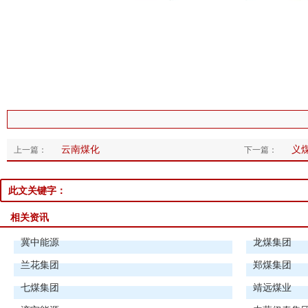
云南煤化
义
上一篇：
下一篇：
此文关键字：
相关资讯
冀中能源
龙煤集团
兰花集团
郑煤集团
七煤集团
靖远煤业