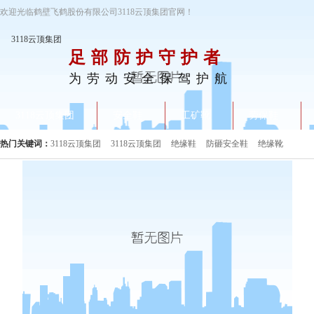
欢迎光临鹤壁飞鹤股份有限公司3118云顶集团官网！
3118云顶集团
足部防护守护者
为劳动安全保驾护航
3118云顶集团
安全鞋
工矿靴
劳保鞋
热门关键词：
3118云顶集团
3118云顶集团
绝缘鞋
防砸安全鞋
绝缘靴