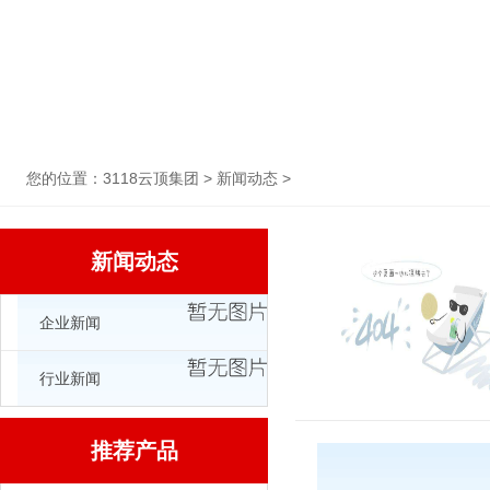
您的位置：
3118云顶集团
>
新闻动态
>
新闻动态
企业新闻
行业新闻
推荐产品