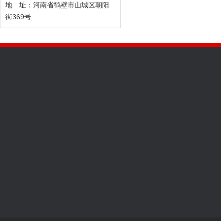
地 址：河南省鹤壁市山城区朝阳
街369号
关于飞鹤
3118云顶集团的产
新闻动态
飞
品中心
3118云顶集团的文化
工矿靴
企业新闻
飞鹤
加入3118云顶集团
绝缘靴
行业新闻
产品
销售网络
安全鞋
客户