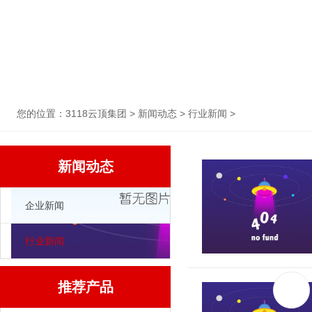
您的位置：
3118云顶集团
>
新闻动态
>
行业新闻
>
新闻动态
企业新闻
行业新闻
推荐产品