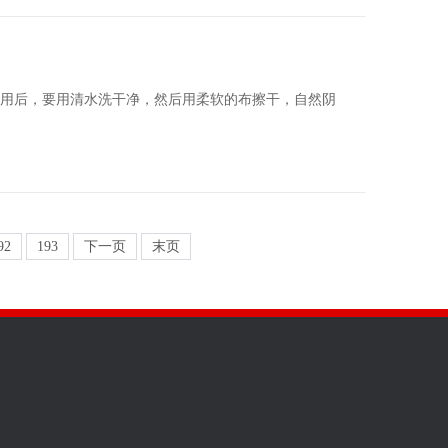
使用后，要用清水洗干净，然后用柔软的布擦干，自然阴
92
193
下一页
末页