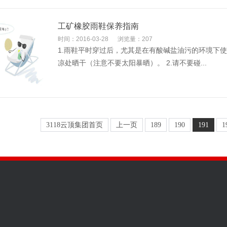
工矿橡胶雨鞋保养指南
时间：2016-03-28
浏览量：207
1.雨鞋平时穿过后，尤其是在有酸碱盐油污的环境下
凉处晒干（注意不要太阳暴晒）。 2.请不要碰...
3118云顶集团首页
上一页
189
190
191
1