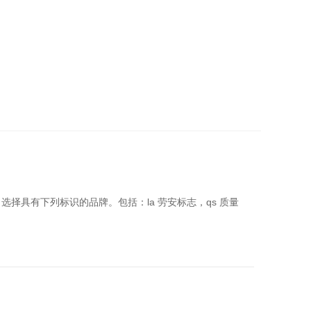
择具有下列标识的品牌。包括：la 劳安标志，qs 质量