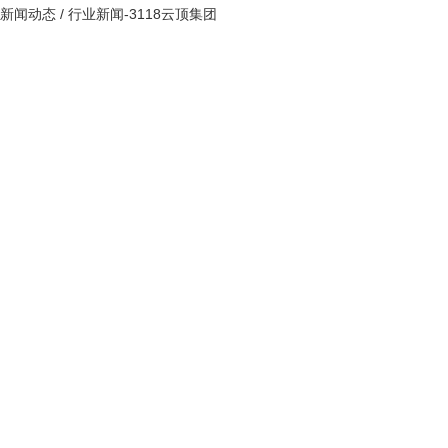
新闻动态 / 行业新闻-3118云顶集团
3118云顶集团
关于飞鹤
3118云顶集团的产
品中心