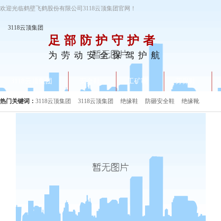
欢迎光临鹤壁飞鹤股份有限公司3118云顶集团官网！
3118云顶集团
足部防护守护者
为劳动安全保驾护航
3118云顶集团
安全鞋
工矿靴
劳保鞋
热门关键词：
3118云顶集团
3118云顶集团
绝缘鞋
防砸安全鞋
绝缘靴