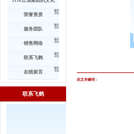
3118云顶集团的文化
荣誉资质
服务团队
销售网络
联系飞鹤
在线留言
此文关键词：
联系飞鹤