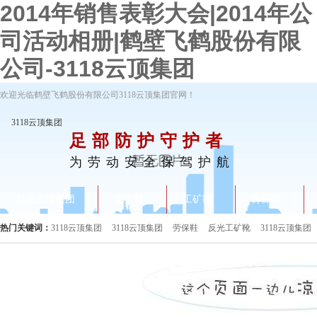
2014年销售表彰大会|2014年公
司活动相册|鹤壁飞鹤股份有限
公司-3118云顶集团
欢迎光临鹤壁飞鹤股份有限公司3118云顶集团官网！
3118云顶集团
足部防护守护者
为劳动安全保驾护航
3118云顶集团
安全鞋
工矿靴
劳保鞋
热门关键词：
3118云顶集团
3118云顶集团
劳保鞋
反光工矿靴
3118云顶集团