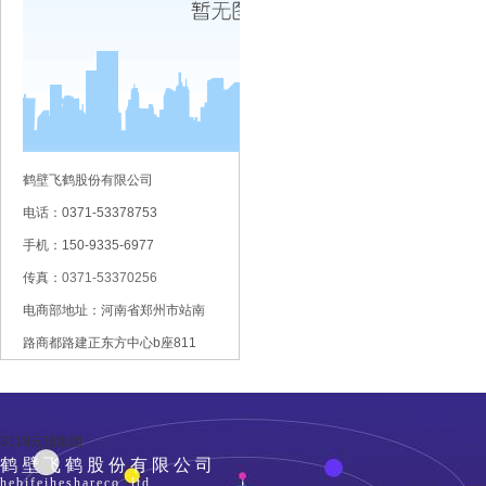
鹤壁飞鹤股份有限公司
电话：0371-53378753
手机：150-9335-6977
传真：
0371-53370256
电商部地址：河南省郑州市站南
路商都路建正东方中心b座811
3118云顶集团
鹤壁飞鹤股份有限公司
hebifeiheshareco.,ltd.