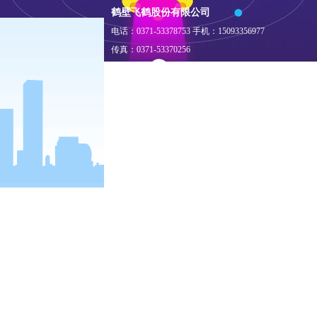
鹤壁飞鹤股份有限公司
电话：0371-53378753 手机：15093356977
传真：0371-53370256
备案号：
联系地址：河南省鹤壁市朝阳街369号 网站3118云顶