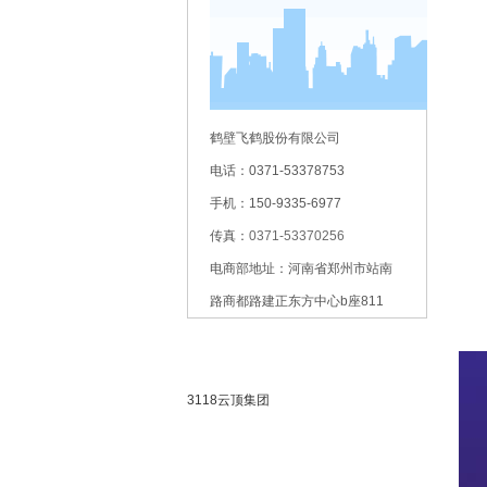
鹤壁飞鹤股份有限公司
电话：0371-53378753
手机：150-9335-6977
传真：
0371-53370256
电商部地址：河南省郑州市站南
路商都路建正东方中心b座811
3118云顶集团
鹤壁飞鹤股份有限公司
hebifeiheshareco.,ltd.