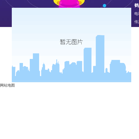
鹤
电话
传真
备
联
网站地图