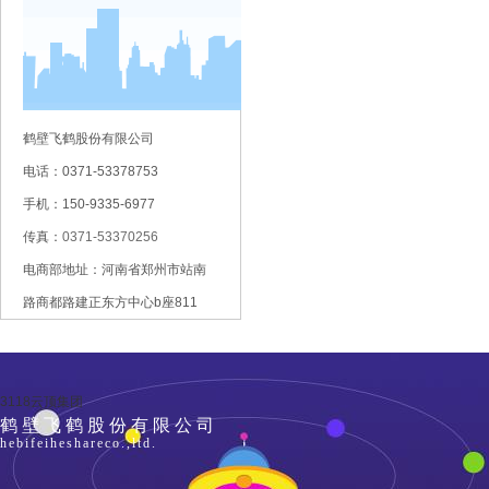
鹤壁飞鹤股份有限公司
电话：0371-53378753
手机：150-9335-6977
传真：
0371-53370256
电商部地址：河南省郑州市站南
路商都路建正东方中心b座811
3118云顶集团
鹤壁飞鹤股份有限公司
hebifeiheshareco.,ltd.