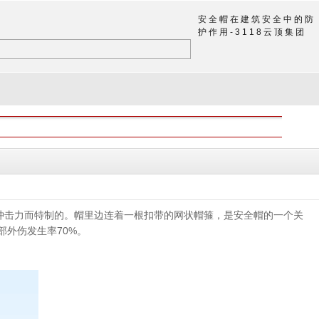
安全帽在建筑安全中的防
护作用-3118云顶集团
冲击力而特制的。帽里边连着一根扣带的网状帽箍，是安全帽的一个关
外伤发生率70%。