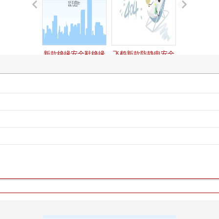
新款绝缘安全鞋绝缘
飞鹤新款防静电安全
劳保鞋fh16-0324
鞋fh16-0313
鹤壁飞鹤正品雨鞋
反光药物高筒工矿靴
6kv高筒绝缘鞋
g231（新四高）