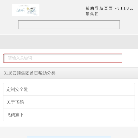
帮助导航页面 -3118云
顶集团
3118云顶集团首页
帮助分类
定制安全鞋
关于飞鹤
飞鹤旗下