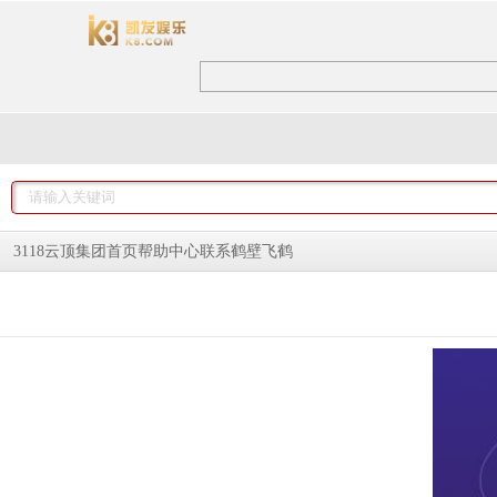
联系鹤壁飞鹤
3118云顶集团首页
帮助中心