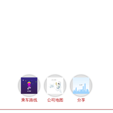
乘车路线
公司地图
分享