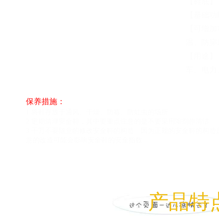
【鞋底】
【基础功
【可增加
温、防穿
【用途】
车、电力
保养措施：
1.将鞋存放于通风、干燥、防霉、防蛀虫的场所。
2.定期清理安全鞋，其中要重点注意的是不要采用溶剂作清洁。
3.千万不要随意的修改安全鞋的构造。因为正规的安全鞋的构
意的改造可能会影响安全鞋的安全指数。
产品特