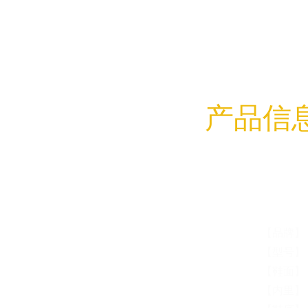
产品信
【品牌】：
【型号】：f
【鞋面】
【内里】