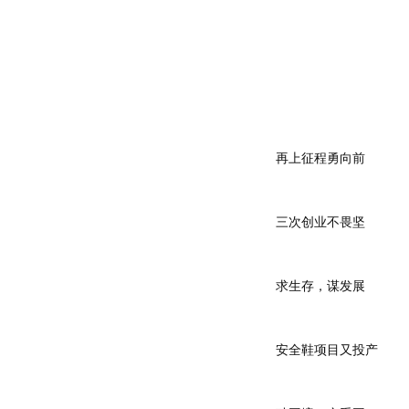
	再上征程勇向前
	三次创业不畏坚
	求生存，谋发展
	安全鞋项目又投产