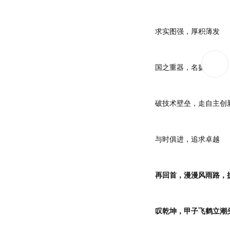
	求实图强，厚积薄发
	国之重器，名扬华夏
	破技术壁垒，走自主创
	与时俱进，追求卓越
再回首，漫漫风雨路，
叹乾坤，甲子飞鹤立潮