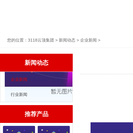
您的位置：
3118云顶集团
>
新闻动态
>
企业新闻
>
新闻动态
企业新闻
行业新闻
推荐产品