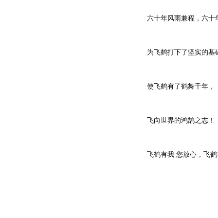
	六十年风雨兼程，六十
	为飞鹤打下了坚实的基
	使飞鹤有了鹤舞千年，
	飞向世界的鸿鹄之志！
	飞鹤有我 您放心，飞