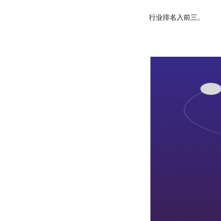
	行业排名入前三。