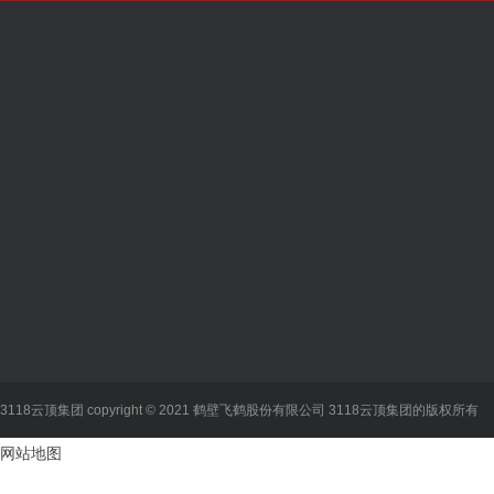
关于飞鹤
3118云顶集团的产
新闻动态
飞
品中心
3118云顶集团的文化
工矿靴
企业新闻
飞鹤
加入3118云顶集团
绝缘靴
行业新闻
产品
销售网络
安全鞋
客户
3118云顶集团 copyright © 2021 鹤壁飞鹤股份有限公司 3118云顶集团的版权
矿帽
公司
民用雨鞋
网站地图
定制安全鞋