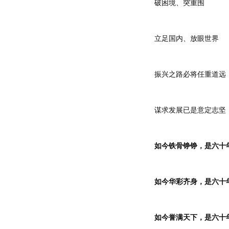
	破困境、突重围
	立足国内、放眼世界
	振兴之路必将任重道远
	谋求发展已是意定志坚
如今铁骨铮铮，是六十
如今华彩齐身，是六十
如今誉满天下，是六十