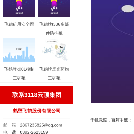
飞鹤矿用安全帽
飞鹤牌t336多部
件防护靴
飞鹤牌x001模制
飞鹤牌反光药物
工矿靴
工矿靴
联系3118云顶集团
鹤壁飞鹤股份有限公司
	千帆竞渡，百舸争流；
邮 箱：
2867235825@qq.com
电 话：0392-2623159