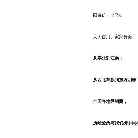
	阳泉矿、义马矿
	人人使用、家家赞美！
从塞北到江南；
从西北草原到东方明珠
全国各地经销商，
历经沧桑与我们携手同