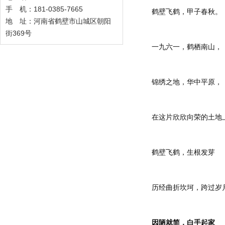
手 机：181-0385-7665
	鹤壁飞鹤，甲子春秋。
地 址：河南省鹤壁市山城区朝阳
街369号
	一九六一，鹤栖南山，
	锦绣之地，华中平原，
	在这片欣欣向荣的土地
	鹤壁飞鹤，生根发芽
	历经曲折坎坷，跨过岁
因陋就简，白手起家