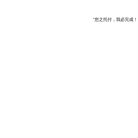
	“您之托付，我必完成！