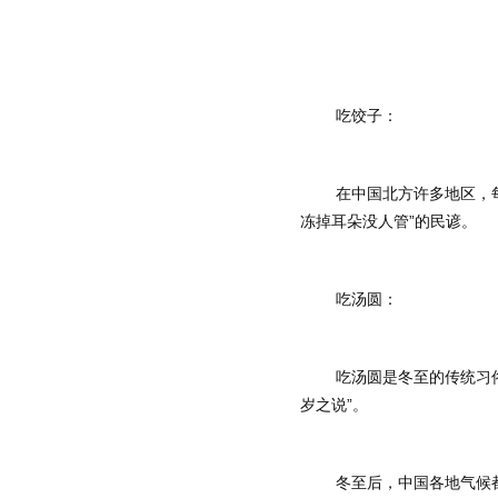
	吃饺子：
	在中国北方许多地区，每年冬至日，有吃饺子的习俗。中国北方地区在这天要吃饺子因为饺子有“消寒”之意，至今民间还流传着“冬至不端饺子碗，
冻掉耳朵没人管”的民谚。
	吃汤圆：
	吃汤圆是冬至的传统习俗，在江南尤为盛行。“汤圆”是冬至必备的食品，“圆”意味着“团圆”“圆满”，冬至吃汤圆又叫“冬至圆”。民间有“吃了汤圆大—
岁之说”。
	冬至后，中国各地气候都进入—个最寒冷的阶段，人们要根据天气情况及时增添衣服，注意保暖；室内通风换气，减少和抑制病菌病毒繁殖；多吃