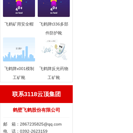
飞鹤矿用安全帽
飞鹤牌t336多部
件防护靴
飞鹤牌x001模制
飞鹤牌反光药物
工矿靴
工矿靴
联系3118云顶集团
鹤壁飞鹤股份有限公司
邮 箱：
2867235825@qq.com
电 话：0392-2623159