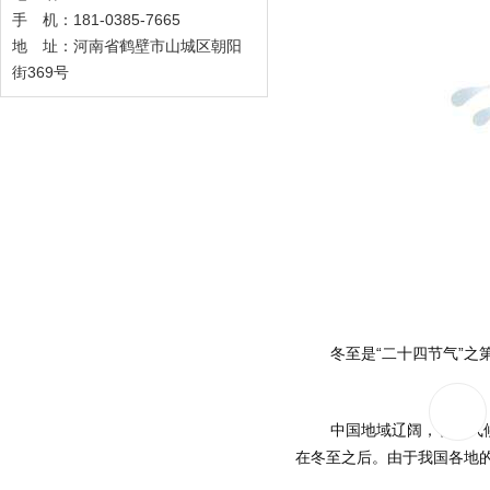
手 机：181-0385-7665
地 址：河南省鹤壁市山城区朝阳
街369号
	冬至是“二十四节气”之
	中国地域辽阔，各地气候景观差异较大。冬至日的白昼虽短，但是冬至日的温度并不是最低；冬至之前不会很冷，因地表尚有"积热"，真正寒冬是
在冬至之后。由于我国各地