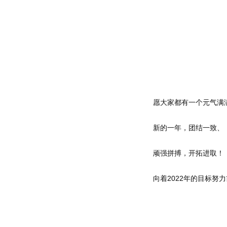
	愿大家都有一个元气满
	新的一年，团结一致、
	顽强拼搏，开拓进取！
	向着2022年的目标努