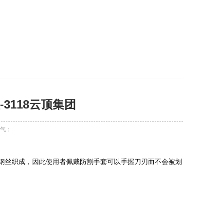
3118云顶集团
气：