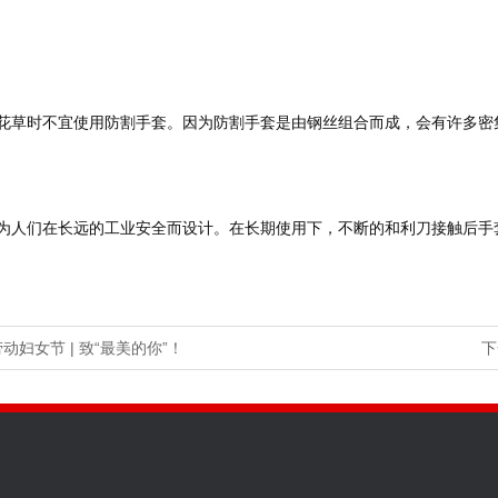
动妇女节 | 致“最美的你”！
下