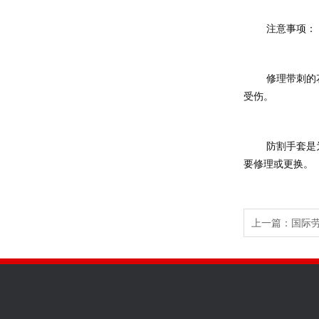
	注意事项：
	修理带刺的花草时不宜使用防割手套。因为防割手套是由钢丝组合而成，会有许多密集小孔允许花刺透过，在修理花草时应使用正确的手套，以免
受伤。
	防割手套是为人们在长远的工业安全而设计。在长期使用下，不断的和利刀接触后手套能出现小破洞，若手套的小洞超过1平方厘米，此手套便需
要修理或更换。
上一篇：
国际劳