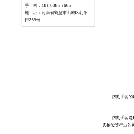
手 机：181-0385-7665
地 址：河南省鹤壁市山城区朝阳
街369号
	防割手套
	防割手套是服装加工、肉联厂和机械制造、冶金、建筑、玻璃、薄板加工等行业从业人员的防身必备产品，是石油化工、冶炼采矿、金属加工、救
灾抢险等行业的