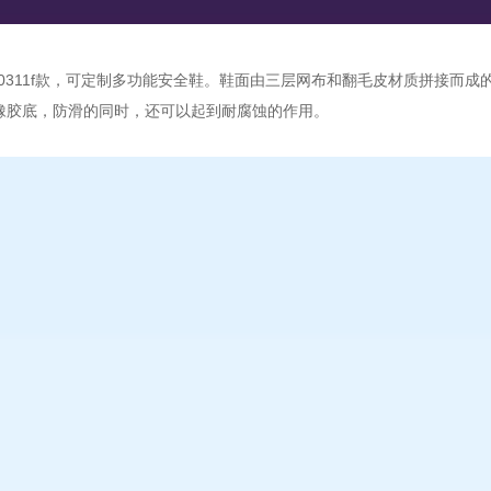
6-0311f款，可定制多功能安全鞋。鞋面由三层网布和翻毛皮材质拼接
橡胶底，防滑的同时，还可以起到耐腐蚀的作用。