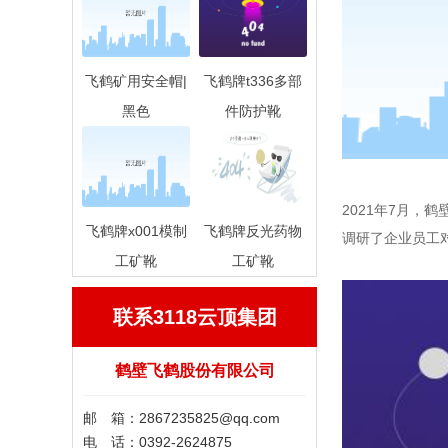
飞鹤矿用安全帽|
飞鹤牌t336多部
黑色
件防护靴
2021年7月
飞鹤牌x001模制
飞鹤牌反光药物
调研了企业员工对
工矿靴
工矿靴
联系3118云顶集团
鹤壁飞鹤股份有限公司
邮 箱：
2867235825@qq.com
电 话：0392-2624875