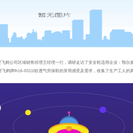
，鹤壁飞鹤公司区域销售经理王经理一行，调研走访了安全鞋适用企业：鄂
飞鹤牌fh16-0311f款透气劳保鞋的穿用感受及需求，收集了生产工人的