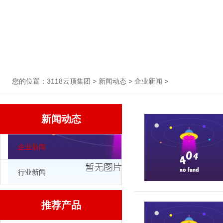
您的位置：
3118云顶集团
>
新闻动态
>
企业新闻
>
新闻动态
企业新闻
行业新闻
推荐产品