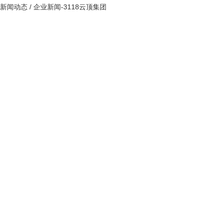
新闻动态 / 企业新闻-3118云顶集团
3118云顶集团
关于飞鹤
3118云顶集团的产
品中心