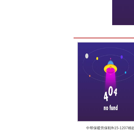
中帮保暖劳保鞋fh15-1207棉