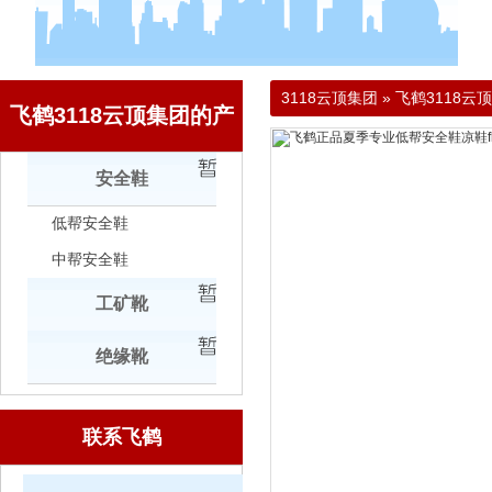
3118云顶集团
»
飞鹤3118云
飞鹤3118云顶集团的产
安全鞋
品中心
低帮安全鞋
中帮安全鞋
工矿靴
绝缘靴
联系飞鹤