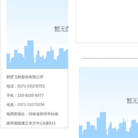
鹤壁飞鹤股份有限公司
电话：0371-53378753
手机：150-9335-6977
传真：
0371-53370256
电商部地址：河南省郑州市站南
路商都路建正东方中心b座811