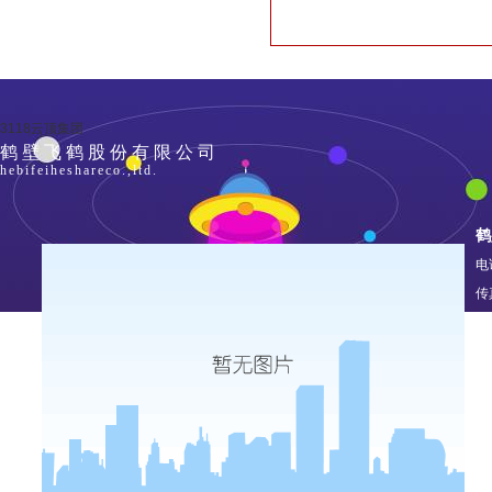
3118云顶集团
鹤壁飞鹤股份有限公司
hebifeiheshareco.,ltd.
鹤
电话
传真
备
联