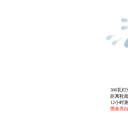
300瓦
距离鞋面
12小时
围条亮白