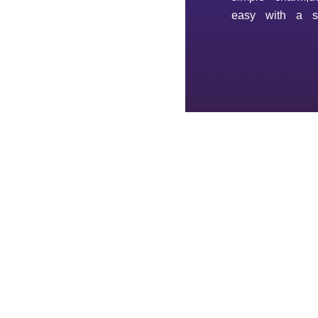
easy with a s
亮