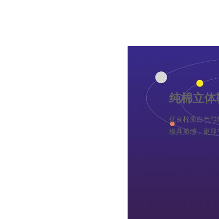
纯棉立体
优良棉质白色鞋
极具质感，更显