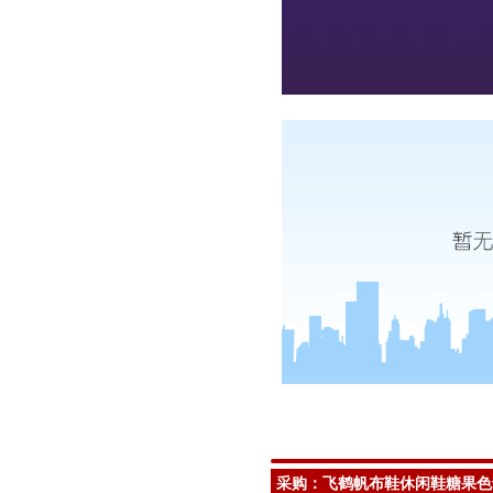
采购：飞鹤帆布鞋休闲鞋糖果色fh