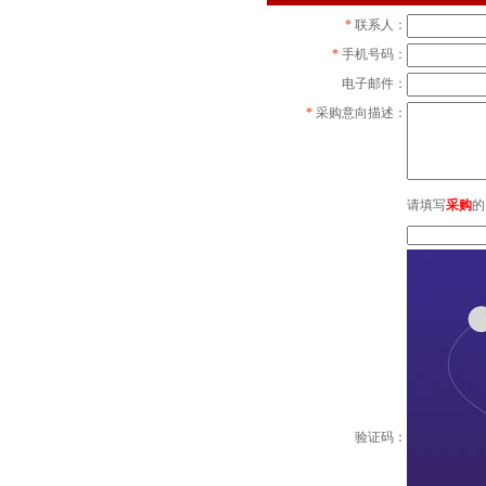
*
联系人：
*
手机号码：
电子邮件：
*
采购意向描述：
请填写
采购
的
验证码：