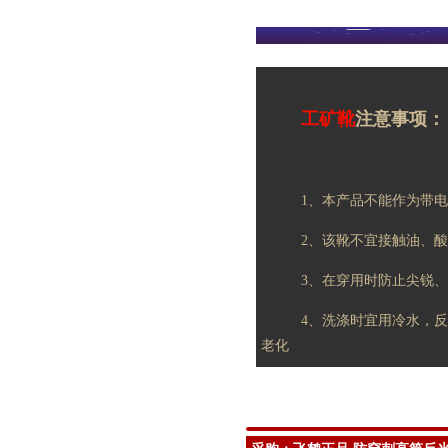
工矿靴
注意事项：
1、本产品不能作为带
2、该靴不宜接触油、
3、在穿用时防止尖锐
4、洗涤时宜用冷水，
老化