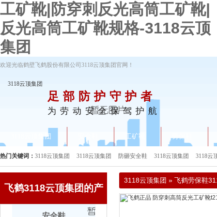
工矿靴|防穿刺反光高筒工矿靴|
反光高筒工矿靴规格-3118云顶
集团
欢迎光临鹤壁飞鹤股份有限公司3118云顶集团官网！
3118云顶集团
足部防护守护者
为劳动安全保驾护航
3118云顶集团
安全鞋
工矿靴
劳保鞋
热门关键词：
3118云顶集团
3118云顶集团
防砸安全鞋
3118云顶集团
3118
3118云顶集团
»
飞鹤劳保鞋3
飞鹤3118云顶集团的产
安全鞋