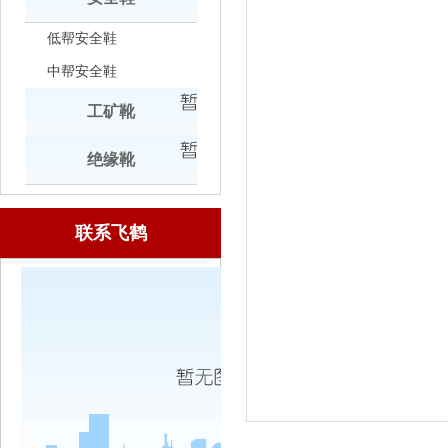
品中心
低帮安全鞋
中帮安全鞋
工矿靴
绝缘靴
联系飞鹤