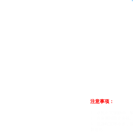
注意事项：
1、该靴不宜接触油、
2、在穿用时防止尖锐
3、洗涤时宜用冷水，
裂老化