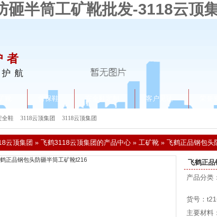
防砸半筒工矿靴批发-3118云顶
护者
驾护航
矿靴
劳保鞋
安全鞋定制
客户见证
荣誉
安全鞋
3118云顶集团
3118云顶集团
118云顶集团
»
飞鹤3118云顶集团的产品中心
»
工矿靴
»
飞鹤正品钢包头防
飞鹤正品
产品分类
货号：t21
主要材料