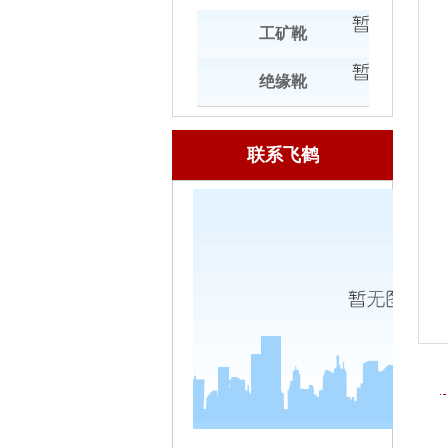
工矿靴
绝缘靴
联系飞鹤